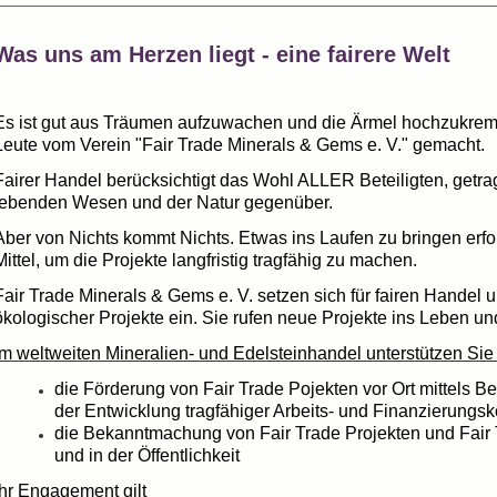
Was uns am Herzen liegt - eine fairere Welt
Es ist gut aus Träumen aufzuwachen und die Ärmel hochzukrem
Leute vom Verein "Fair Trade Minerals & Gems e. V." gemacht.
Fairer Handel berücksichtigt das Wohl ALLER Beteiligten, getr
lebenden Wesen und der Natur gegenüber.
Aber von Nichts kommt Nichts. Etwas ins Laufen zu bringen erford
Mittel, um die Projekte langfristig tragfähig zu machen.
Fair Trade Minerals & Gems e. V. setzen sich für fairen Handel 
ökologischer Projekte ein.
Sie rufen neue Projekte ins Leben und
Im weltweiten Mineralien- und Edelsteinhandel unterstützen Sie 
die Förderung von Fair Trade Pojekten vor Ort mittels Be
der Entwicklung tragfähiger Arbeits- und Finanzierungs
die Bekanntmachung von Fair Trade Projekten und Fair
und in der Öffentlichkeit
Ihr Engagement gilt