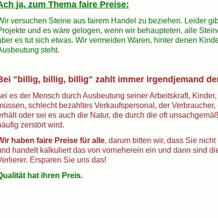
Ach ja, zum Thema faire Preise:
Wir versuchen Steine aus fairem Handel zu beziehen. Leider gibt 
Projekte und es wäre gelogen, wenn wir behaupteten, alle Ste
aber es tut sich etwas. Wir vermeiden Waren, hinter denen Kinder
Ausbeutung steht.
Bei "billig, billig, billig" zahlt immer irgendjemand d
sei es der Mensch durch Ausbeutung seiner Arbeitskraft, Kinder, 
müssen, schlecht bezahltes Verkaufspersonal, der Verbraucher, de
erhält oder sei es auch die Natur, die durch die oft unsachg
häufig zerstört wird.
Wir haben faire Preise für alle
, darum bitten wir, dass Sie nicht
und handelt kalkuliert das von vorneherein ein und dann sind die,
Verlierer. Ersparen Sie uns das!
Qualität hat ihren Preis.
__________________________________________________