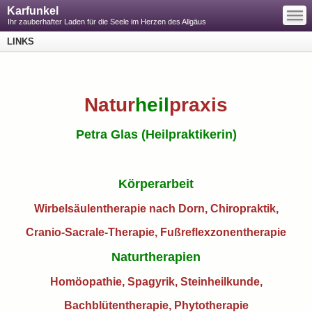
—
Karfunkel
—
—
Ihr zauberhafter Laden für die Seele im Herzen des Allgäus
LINKS
Natur
heil
praxis
Petra Glas (Heilpraktikerin)
Körperarbeit
Wirbelsäulentherapie nach Dorn, Chiropraktik,
Cranio-Sacrale-Therapie, Fußreflexzonentherapie
Naturtherapien
Homöopathie, Spagyrik, Steinheilkunde,
Bachblütentherapie, Phytotherapie