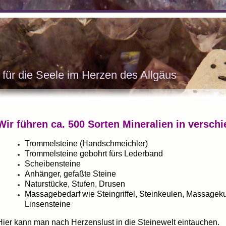
l
 für die Seele im Herzen des Allgäus
Wir führen ca. 500 Sorten Mineralien in versch
Trommelsteine (Handschmeichler)
Trommelsteine gebohrt fürs Lederband
Scheibensteine
Anhänger, gefaßte Steine
Naturstücke, Stufen, Drusen
Massagebedarf wie Steingriffel, Steinkeulen, Massageku
Linsensteine
Hier kann man nach Herzenslust in die Steinewelt eintauchen.